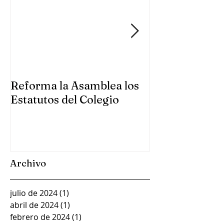
Reforma la Asamblea los
Se reúne la A
Estatutos del Colegio
Colegio en Gu
Archivo
julio de 2024
(1)
1 entrada
abril de 2024
(1)
1 entrada
febrero de 2024
(1)
1 entrada