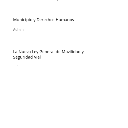
Federación
Admin
Municipio y Derechos Humanos
Admin
La Nueva Ley General de Movilidad y
Seguridad Vial
Admin
Una Nación Constituida por Pueblos,
Agencias y Ayuntamientos
Rafael Estrada Michel
Editorial | Febrero 2022
Hugo González Gutiérrez