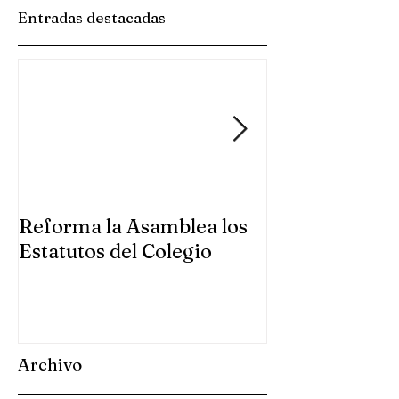
Entradas destacadas
Reforma la Asamblea los
Se reúne la A
Estatutos del Colegio
Colegio en Gu
Archivo