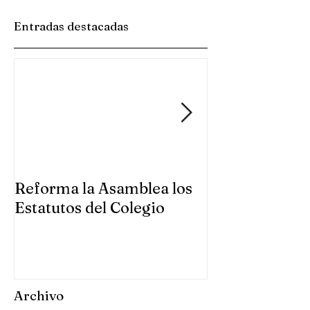
Entradas destacadas
Reforma la Asamblea los
Se reúne la A
Estatutos del Colegio
Colegio en Gu
Archivo