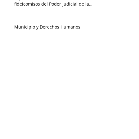
fideicomisos del Poder Judicial de la
Federación
Admin
Municipio y Derechos Humanos
Admin
La Nueva Ley General de Movilidad y
Seguridad Vial
Admin
Una Nación Constituida por Pueblos,
Agencias y Ayuntamientos
Rafael Estrada Michel
Editorial | Febrero 2022