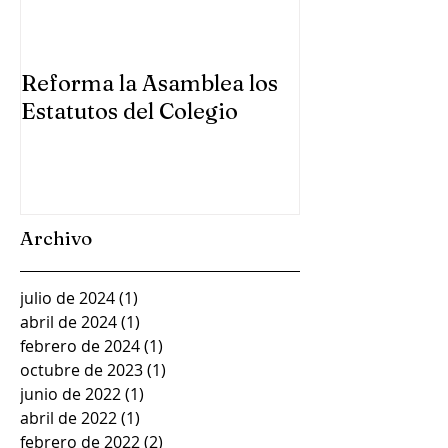
Reforma la Asamblea los
Se reúne la A
Estatutos del Colegio
Colegio en Gu
Archivo
julio de 2024
(1)
1 entrada
abril de 2024
(1)
1 entrada
febrero de 2024
(1)
1 entrada
octubre de 2023
(1)
1 entrada
junio de 2022
(1)
1 entrada
abril de 2022
(1)
1 entrada
febrero de 2022
(2)
2 entradas