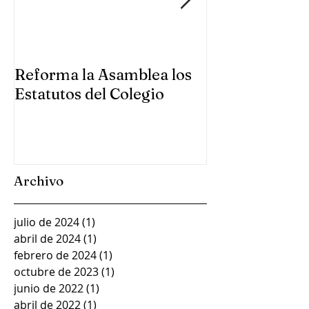
Reforma la Asamblea los
Se reúne la A
Estatutos del Colegio
Colegio en Gu
Archivo
julio de 2024
(1)
1 entrada
abril de 2024
(1)
1 entrada
febrero de 2024
(1)
1 entrada
octubre de 2023
(1)
1 entrada
junio de 2022
(1)
1 entrada
abril de 2022
(1)
1 entrada