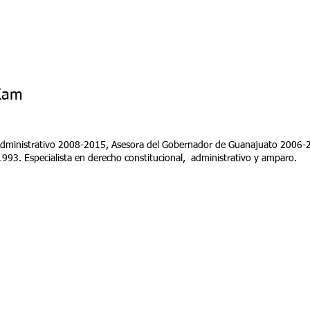
a
Solicitud de Ingreso
Capacitación
Mediate
 Kam
 Administrativo 2008-2015, Asesora del Gobernador de Guanajuato 2006-20
93. Especialista en derecho constitucional, administrativo y amparo.