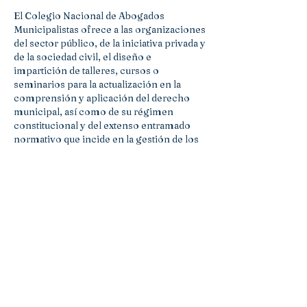
El Colegio Nacional de Abogados
Municipalistas ofrece a las organizaciones
del sector público, de la iniciativa privada y
de la sociedad civil, el diseño e
impartición de talleres, cursos o
seminarios para la actualización en la
comprensión y aplicación del derecho
municipal, así como de su régimen
constitucional y del extenso entramado
normativo que incide en la gestión de los
Gobiernos Municipales.
Estos cursos especializados son
diseñados conforme a los requerimientos
de cada organización, en cuanto a
contenido, duración, modalidad, lugar y
frecuencia para su impartición.
Más información en
contacto@derechomunicipal.org.mx
o a través de las redes sociales del
Colegio.