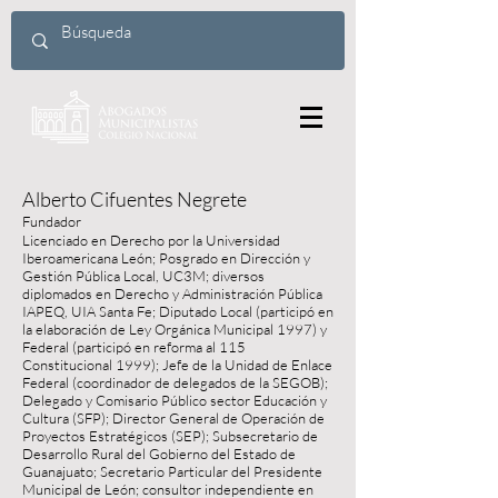
Alberto Cifuentes Negrete
Fundador
Licenciado en Derecho por la Universidad
Iberoamericana León; Posgrado en Dirección y
Gestión Pública Local, UC3M; diversos
diplomados en Derecho y Administración Pública
IAPEQ, UIA Santa Fe; Diputado Local (participó en
la elaboración de Ley Orgánica Municipal 1997) y
Federal (participó en reforma al 115
Constitucional 1999); Jefe de la Unidad de Enlace
Federal (coordinador de delegados de la SEGOB);
Delegado y Comisario Público sector Educación y
Cultura (SFP); Director General de Operación de
Proyectos Estratégicos (SEP); Subsecretario de
Desarrollo Rural del Gobierno del Estado de
Guanajuato; Secretario Particular del Presidente
Municipal de León; consultor independiente en