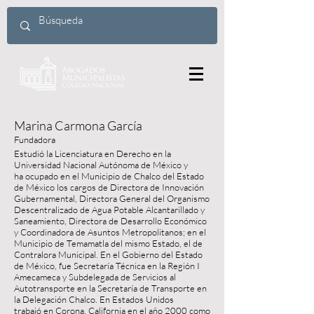
Marina Carmona García
Fundadora
Estudió la Licenciatura en Derecho en la
Universidad Nacional Autónoma de México y
ha ocupado en el Municipio de Chalco del Estado
de México los cargos de Directora de Innovación
Gubernamental, Directora General del Organismo
Descentralizado de Agua Potable Alcantarillado y
Saneamiento, Directora de Desarrollo Económico
y Coordinadora de Asuntos Metropolitanos; en el
Municipio de Temamatla del mismo Estado, el de
Contralora Municipal. En el Gobierno del Estado
de México, fue Secretaría Técnica en la Región I
Amecameca y Subdelegada de Servicios al
Autotransporte en la Secretaría de Transporte en
la Delegación Chalco. En Estados Unidos
trabajó en Corona, California en el año 2000 como