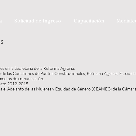
a
Solicitud de Ingreso
Capacitación
Mediate
as
s en la Secretaria de la Reforma Agraria.
e de las Comisiones de Puntos Constitucionales, Reforma Agraria, Especial 
 medios de comunicación.
uato 2012-2015.
ara el Adelanto de las Mujeres y Equidad de Género (CEAMEG) de la Cámar