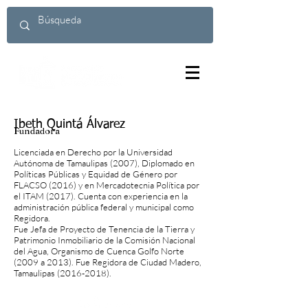
Ibeth Quintá Álvarez
Fundadora
Licenciada en Derecho por la Universidad
Autónoma de Tamaulipas (2007), Diplomado en
Políticas Públicas y Equidad de Género por
FLACSO (2016) y en Mercadotecnia Política por
el ITAM (2017). Cuenta con experiencia en la
administración pública federal y municipal como
Regidora.
Fue Jefa de Proyecto de Tenencia de la Tierra y
Patrimonio Inmobiliario de la Comisión Nacional
del Agua, Organismo de Cuenca Golfo Norte
(2009 a 2013). Fue Regidora de Ciudad Madero,
Tamaulipas
(2016-2018)
.