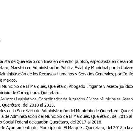
a
Solicitud de Ingreso
Capacitación
Mediate
a
arista de Querétaro con línea en derecho público, especialista en desarr
taro, Maestría en Administración Pública Estatal y Municipal por la Univ
 Administración de los Recursos Humanos y Servicios Generales, por Confe
e México.
Municipio de El Marqués, Querétaro, Abogado Litigante y Asesor jurídico 
icipio de Corregidora, Querétaro.
suntos Legislativos, Coordinador de Juzgados Cívicos Municipales, Asesor 
, Querétaro, del 2010 al 2013.
les en la Secretaria de Administración del Municipio de Querétaro, Queré
aria de Administración del Municipio de El Marqués, Querétaro, del 2015 al
llo Social Federal delegación Querétaro, del 2017 al 2018.
 de Ayuntamiento del Municipio de El Marqués, Querétaro, del 2018 a la a