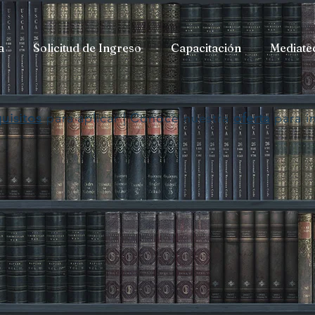
a
Solicitud de Ingreso
Capacitación
Mediate
uisitos
para aplicar | Conoce nuestra
oferta
para i