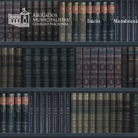
Inicio
Membresí
Consulta los
req