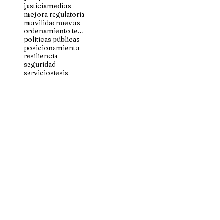
justicia
medios
mejora regulatoria
movilidad
nuevos
ordenamiento territorial
políticas públicas
posicionamiento
resiliencia
seguridad
servicios
tesis