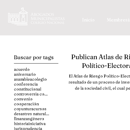
Inicio
Membresí
Publican Atlas de R
Buscar por tags
Político-Elector
acuerdo
aniversario
El Atlas de Riesgo Político-Elect
asamblea
colegio
resultado de un proceso de inve
conferencia
de la sociedad civil, el cual 
constitucional
controversia constitucional
visualizar...
convenio
cooperación
coyuntura
cursos
desastres naturales
finanzas
género
historia
iniciativa
jurisprudencia