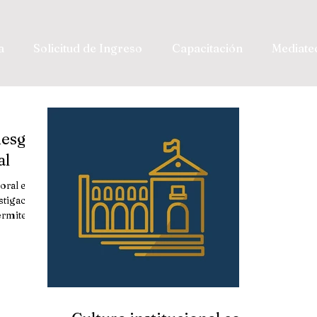
a
Solicitud de Ingreso
Capacitación
Mediate
iesgo
al
oral es el
stigación
permite