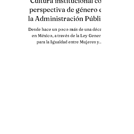
Cultura institucional con
perspectiva de género en
la Administración Pública
Municipal
Desde hace un poco más de una década,
en México, a través de la Ley General
para la Igualdad entre Mujeres y
Hombres se faculta a los...