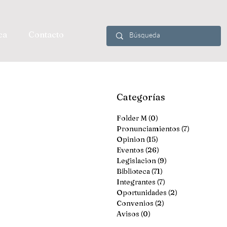
ca
Contacto
Categorías
Folder M
(0)
0 entradas
Pronunciamientos
(7)
7 entradas
Opinion
(15)
15 entradas
Eventos
(26)
26 entradas
Legislacion
(9)
9 entradas
Biblioteca
(71)
71 entradas
Integrantes
(7)
7 entradas
Oportunidades
(2)
2 entradas
Convenios
(2)
2 entradas
Avisos
(0)
0 entradas