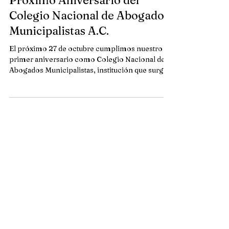
Próximo Aniversario del
Colegio Nacional de Abogados
Municipalistas A.C.
El próximo 27 de octubre cumplimos nuestro
primer aniversario como Colegio Nacional de
Abogados Municipalistas, institución que surge
por...
Buscar por tags
acuerdo
aniversario
asamblea
colegio
conferencia
constitucional
controversia constitucional
convenio
cooperación
coyuntura
cursos