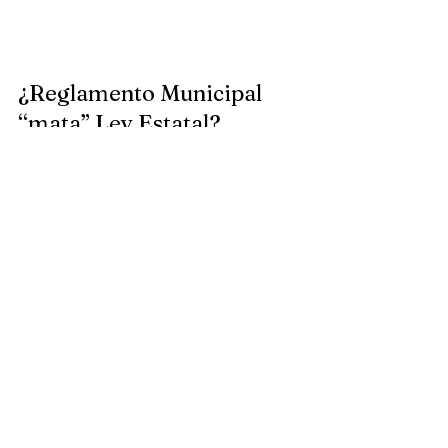
¿Reglamento Municipal
“mata” Ley Estatal?
Resulta una frase por demás controversial, el
Presidente de nuestro Colegio, el Lic. Rubén
Fernandez, genera controversia cada vez que