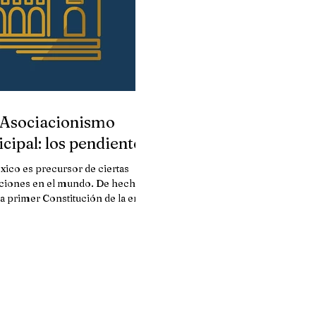
Asociacionismo
cipal: los pendientes
ico es precursor de ciertas
uciones en el mundo. De hecho,
la primer Constitución de la era
erna (1917) que introdujo...