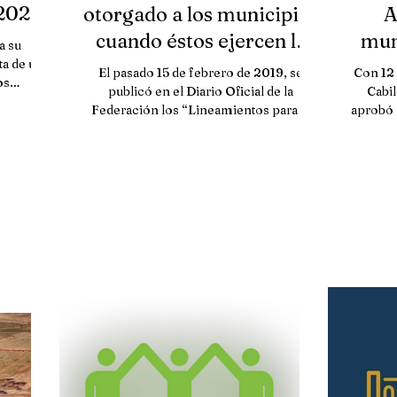
 2022
otorgado a los municipios
A
cuando éstos ejercen la
mun
a su
función de seguridad
Garz
ta de un
El pasado 15 de febrero de 2019, se
Con 12 
os
pública
publicó en el Diario Oficial de la
Cabil
cionados
Federación los “Lineamientos para el
aprobó 
otorgamiento del subsidio...