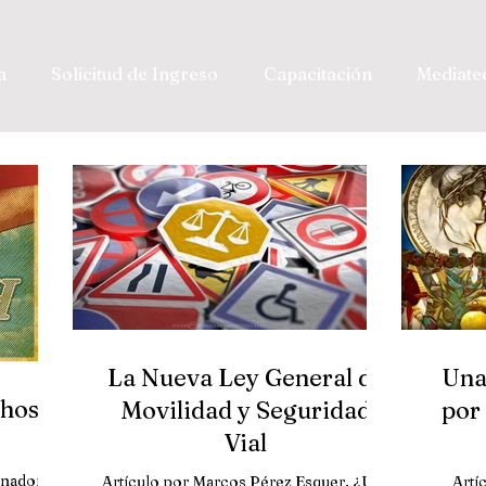
a
Solicitud de Ingreso
Capacitación
Mediate
La Nueva Ley General de
Una
chos
Movilidad y Seguridad
por
Vial
anador de
Artículo por Marcos Pérez Esquer. ¿Una
Artí