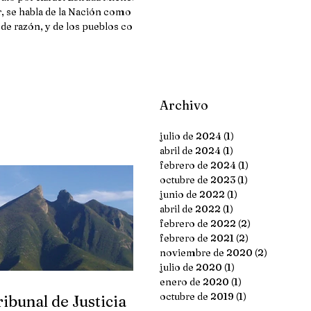
, se habla de la Nación como de
 de razón, y de los pueblos como
si no fuesen partes...
Archivo
julio de 2024
(1)
1 entrada
abril de 2024
(1)
1 entrada
febrero de 2024
(1)
1 entrada
octubre de 2023
(1)
1 entrada
junio de 2022
(1)
1 entrada
abril de 2022
(1)
1 entrada
febrero de 2022
(2)
2 entradas
febrero de 2021
(2)
2 entradas
noviembre de 2020
(2)
2 entrada
julio de 2020
(1)
1 entrada
enero de 2020
(1)
1 entrada
octubre de 2019
(1)
1 entrada
ribunal de Justicia