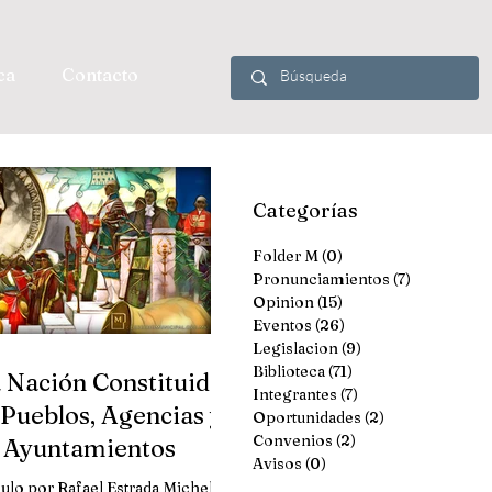
ca
Contacto
Categorías
Folder M
(0)
0 entradas
Pronunciamientos
(7)
7 entradas
Opinion
(15)
15 entradas
Eventos
(26)
26 entradas
Legislacion
(9)
9 entradas
Biblioteca
(71)
71 entradas
 Nación Constituida
Integrantes
(7)
7 entradas
 Pueblos, Agencias y
Oportunidades
(2)
2 entradas
Convenios
(2)
2 entradas
Ayuntamientos
Avisos
(0)
0 entradas
culo por Rafael Estrada Michel