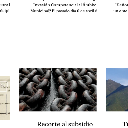
obre los
Invasión Competencial al Ámbito
“Señor
icipio.
Municipal? El pasado día 6 de abril de
un ente
.
2022, el Senado de la...
Recorte al subsidio
T