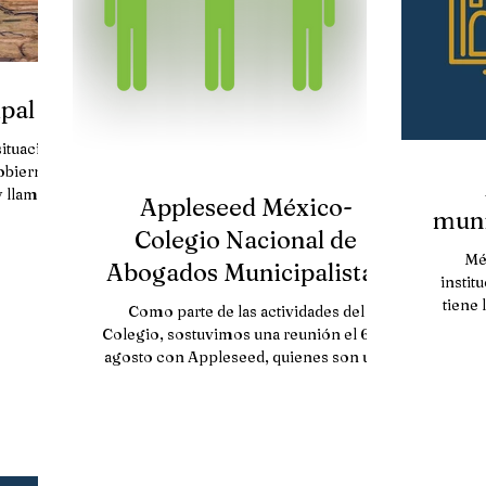
pal
situación
obierno
 llama la
Appleseed México-
muni
Colegio Nacional de
Méx
Abogados Municipalistas
instit
tiene 
Como parte de las actividades del
mod
Colegio, sostuvimos una reunión el 6 de
agosto con Appleseed, quienes son una
organización de la...