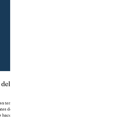
 del
con temas
ntes del
ue hace