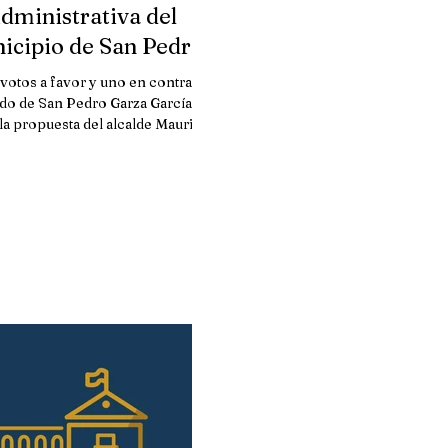
dministrativa del
icipio de San Pedro
a García, Nuevo León
votos a favor y uno en contra, el
do de San Pedro Garza García,
la propuesta del alcalde Mauricio
Fernández Garza, de...