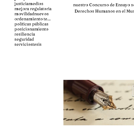
justicia
medios
nuestro Concurso de Ensayo s
mejora regulatoria
Derechos Humanos en el Mun
movilidad
nuevos
Una Aproximación La..
ordenamiento territorial
políticas públicas
posicionamiento
resiliencia
seguridad
servicios
tesis