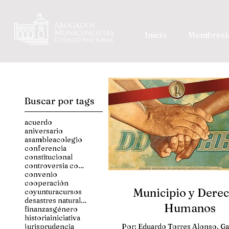
Inicio
Membresí
Buscar por tags
acuerdo
aniversario
asamblea
colegio
conferencia
constitucional
controversia constitucional
convenio
cooperación
Municipio y Dere
coyuntura
cursos
desastres naturales
Humanos
finanzas
género
historia
iniciativa
jurisprudencia
Por: Eduardo Torres Alonso. G