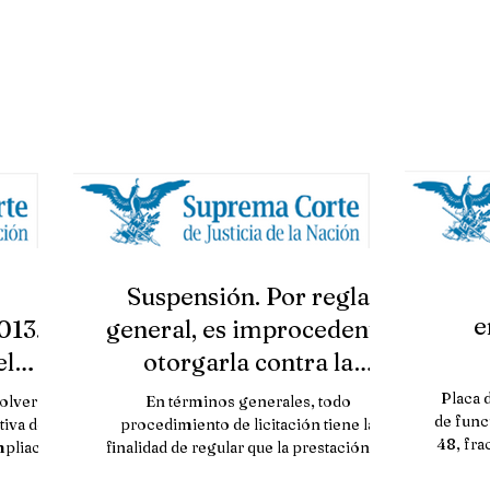
Suspensión. Por regla
e
013.
general, es improcedente
el
otorgarla contra la
funci
Pedro
formalización y ejecución
Placa 
solver
En términos generales, todo
de func
ontra
de un c
tiva del
procedimiento de licitación tiene la
48, fra
mpliación
finalidad de regular que la prestación de
los servicios públicos por...