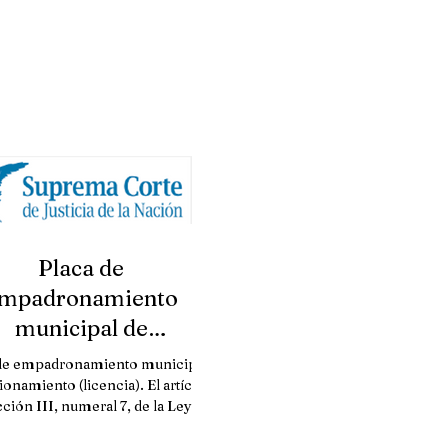
Placa de
mpadronamiento
municipal de
onamiento (licencia).
de empadronamiento municipal
SCJN
ionamiento (licencia). El artículo
cción III, numeral 7, de la Ley de
Ingresos del...