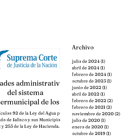
Archivo
julio de 2024
(1)
1 entrada
abril de 2024
(1)
1 entrada
febrero de 2024
(1)
1 entrada
octubre de 2023
(1)
1 entrada
ades administrativas
junio de 2022
(1)
1 entrada
del sistema
abril de 2022
(1)
1 entrada
termunicipal de los
febrero de 2022
(2)
2 entradas
febrero de 2021
(2)
2 entradas
icios de agua potable
ículos 92 de la Ley del Agua para
noviembre de 2020
(2)
2 entrada
y alcantarillad
ado de Jalisco y sus Municipios,
julio de 2020
(1)
1 entrada
 y 253 de la Ley de Hacienda
enero de 2020
(1)
1 entrada
Municipal de la propia...
octubre de 2019
(1)
1 entrada