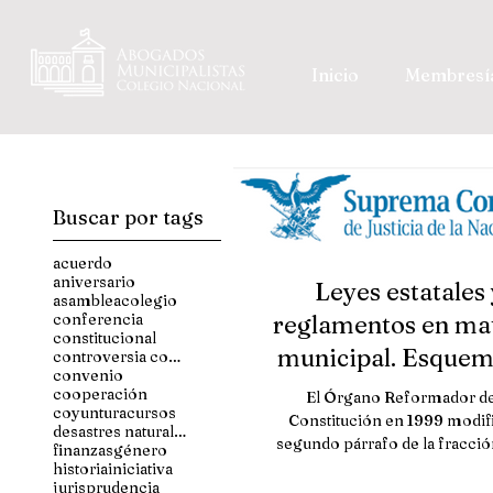
Inicio
Membresí
Buscar por tags
acuerdo
aniversario
Leyes estatales 
asamblea
colegio
conferencia
reglamentos en ma
constitucional
municipal. Esquem
controversia constitucional
convenio
atribuciones
cooperación
El Órgano Reformador de
coyuntura
cursos
constitucionales qu
Constitución en 1999 modifi
desastres naturales
segundo párrafo de la fracción
finanzas
género
artículo 115 de la Constituci
historia
iniciativa
jurisprudencia