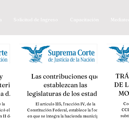
a
Solicitud de Ingreso
Capacitación
Mediate
TRÁ
y
Las contribuciones que
DE 
teria
establezcan las
MO
a de
legislaturas de los estados
LE
sobre la propiedad
Con
 la
El artículo 115, fracción IV, de la
MET
e der
inmobiliaria s
CCL
có el
Constitución Federal, establece la forma
subt
 II del
en que se integra la hacienda municipal,
ón...
señalando que se...