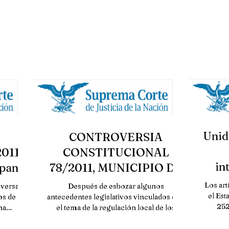
Unid
CONTROVERSIA
2011,
CONSTITUCIONAL
in
pan,
78/2011, MUNICIPIO DE
serv
cán.
JACONA, ESTADO DE
Los art
iversas
Después de esbozar algunos
MICHOACÁN.
el Est
os de
antecedentes legislativos vinculados con
252
na
el tema de la regulación local de los
 de
bienes inmuebles integrantes...