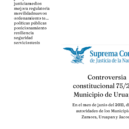
justicia
medios
mejora regulatoria
movilidad
nuevos
ordenamiento territorial
políticas públicas
posicionamiento
resiliencia
seguridad
servicios
tesis
Controversia
constitucional 75/
Municipio de Urua
estado de Michoa
En el mes de junio del 2011, d
SCJN
autoridades de los Municipi
Zamora, Uruapan y Jaco
pertenecientes al Estado