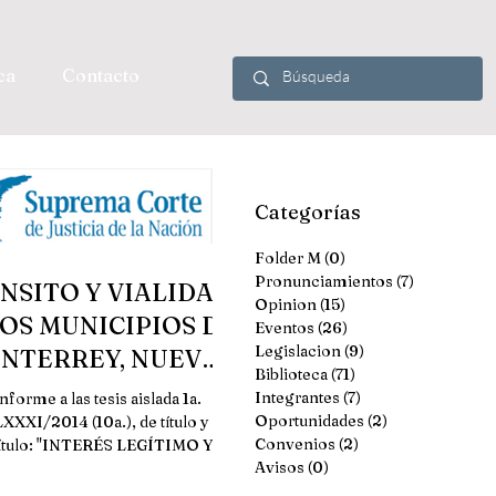
ca
Contacto
Categorías
Folder M
(0)
0 entradas
Pronunciamientos
(7)
7 entradas
NSITO Y VIALIDAD
Opinion
(15)
15 entradas
LOS MUNICIPIOS DE
Eventos
(26)
26 entradas
Legislacion
(9)
9 entradas
NTERREY, NUEVO
Biblioteca
(71)
71 entradas
ÓN Y DE SU ÁREA
Integrantes
(7)
7 entradas
forme a las tesis aislada 1a.
ROPOLITANA. LOS
Oportunidades
(2)
2 entradas
XXXI/2014 (10a.), de título y
Convenios
(2)
2 entradas
ítulo: "INTERÉS LEGÍTIMO Y
ARTÍC
Avisos
(0)
0 entradas
JURÍDICO. CRITERIO DE
IDENTIFICACIÓN DE...