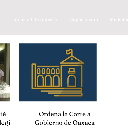
a
Solicitud de Ingreso
Capacitación
Mediate
té
Ordena la Corte a
legio
Gobierno de Oaxaca