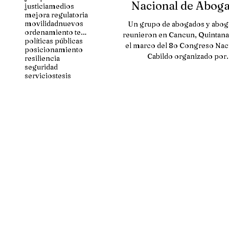
Nacional de Abog
justicia
medios
mejora regulatoria
Municipalistas
movilidad
nuevos
Un grupo de abogados y abog
ordenamiento territorial
reunieron en Cancun, Quintana
políticas públicas
el marco del 8o Congreso Nac
posicionamiento
Cabildo organizado por.
resiliencia
seguridad
servicios
tesis