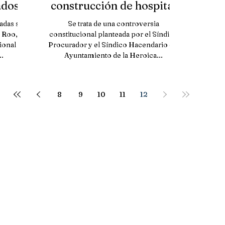
ados
construcción de hospital
adas se
Se trata de una controversia
 Roo, en
constitucional planteada por el Síndico
ional de
Procurador y el Síndico Hacendario del
..
Ayuntamiento de la Heroica...
8
9
10
11
12