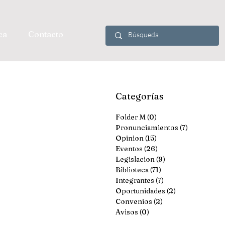
ca
Contacto
Categorías
Folder M
(0)
0 entradas
Pronunciamientos
(7)
7 entradas
Opinion
(15)
15 entradas
Eventos
(26)
26 entradas
Legislacion
(9)
9 entradas
Biblioteca
(71)
71 entradas
Integrantes
(7)
7 entradas
Oportunidades
(2)
2 entradas
Convenios
(2)
2 entradas
Avisos
(0)
0 entradas