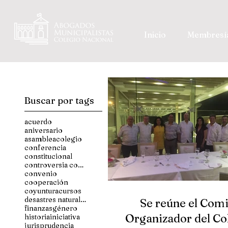
Inicio
Membresí
Buscar por tags
acuerdo
aniversario
asamblea
colegio
conferencia
constitucional
controversia constitucional
convenio
cooperación
coyuntura
cursos
desastres naturales
Se reúne el Comi
finanzas
género
Organizador del Co
historia
iniciativa
jurisprudencia