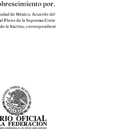
obreseimiento por
ación de efectos con
iudad de México. Acuerdo del
vo de un nuevo acto
al Pleno de la Suprema Corte de
 de la Nación, correspondiente al
legi
día seis de junio de dos...