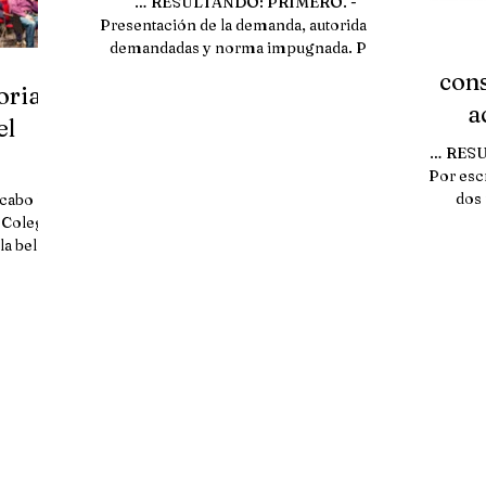
… RESULTANDO: PRIMERO. -
implícito de la norm
Presentación de la demanda, autoridades
demandadas y norma impugnada. Por
escrito presentado el once de
cons
oria
noviembre...
a
el
Jojut
… RESU
Por escr
dos 
cabo la I
 Colegio,
a bella