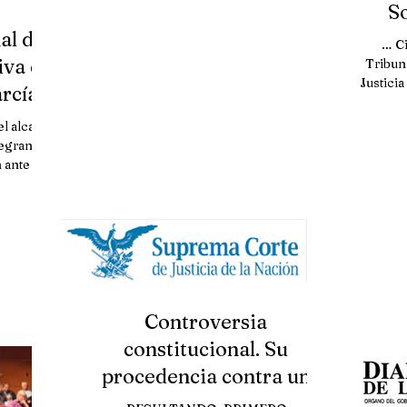
S
al de
ces
… C
iva de
moti
Tribun
Justicia
rcía.
l alcalde
egrantes
ante el
Controversia
constitucional. Su
procedencia contra un
primer acto de aplicación