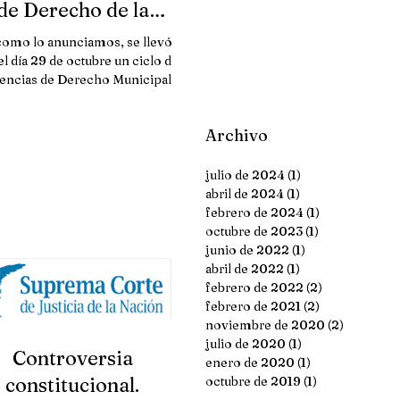
de Derecho de la
ersidad Autónoma de
como lo anunciamos, se llevó a
Baja Calif
el día 29 de octubre un ciclo de
encias de Derecho Municipal en
a Facultad de Derecho de...
Archivo
julio de 2024
(1)
1 entrada
abril de 2024
(1)
1 entrada
febrero de 2024
(1)
1 entrada
octubre de 2023
(1)
1 entrada
junio de 2022
(1)
1 entrada
abril de 2022
(1)
1 entrada
febrero de 2022
(2)
2 entradas
febrero de 2021
(2)
2 entradas
noviembre de 2020
(2)
2 entrada
julio de 2020
(1)
1 entrada
Controversia
enero de 2020
(1)
1 entrada
constitucional.
octubre de 2019
(1)
1 entrada