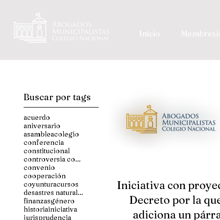
Inicio
Membresí
Buscar por tags
acuerdo
aniversario
asamblea
colegio
conferencia
constitucional
controversia constitucional
convenio
cooperación
Iniciativa con proye
coyuntura
cursos
desastres naturales
Decreto por la qu
finanzas
género
historia
iniciativa
adiciona un párr
jurisprudencia