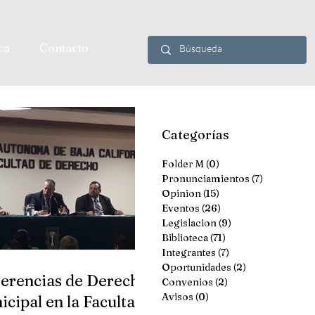
ca
Contacto
Categorías
Folder M
(0)
0 entradas
Pronunciamientos
(7)
7 entradas
Opinion
(15)
15 entradas
Eventos
(26)
26 entradas
Legislacion
(9)
9 entradas
Biblioteca
(71)
71 entradas
Integrantes
(7)
7 entradas
Oportunidades
(2)
2 entradas
erencias de Derecho
Convenios
(2)
2 entradas
Avisos
(0)
0 entradas
cipal en la Facultad