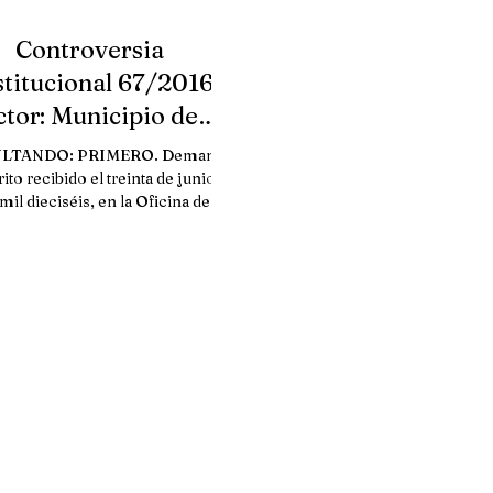
Controversia
titucional 67/2016],
ctor: Municipio de
la, Estado de Morelos
LTANDO: PRIMERO. Demanda.
D.O.F.
ito recibido el treinta de junio de
mil dieciséis, en la Oficina de
Certificación Judicial y...