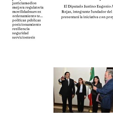
justicia
medios
segundo al artículo 
El Diputado Justino Eugenio 
mejora regulatoria
la Le
movilidad
nuevos
Rojas, integrante fundador del
ordenamiento territorial
presentará la iniciativa con pr
políticas públicas
Decreto por la que se...
posicionamiento
resiliencia
seguridad
servicios
tesis