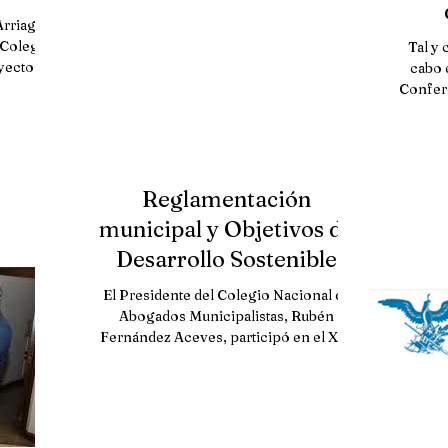
25 de
Arriaga
Univ
 Colegio
Tal y 
oyecto de
cabo 
Confer
l
Reglamentación
municipal y Objetivos de
Desarrollo Sostenible
El Presidente del Colegio Nacional de
Abogados Municipalistas, Rubén
Fernández Aceves, participó en el XVI
Congreso Internacional de...