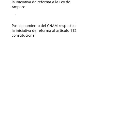
la iniciativa de reforma a la Ley de
Amparo
Admin
Posicionamiento del CNAM respecto de
la iniciativa de reforma al artículo 115
constitucional
Admin
Posicionamiento del CNAM respecto de
la propuesta de extinción de
fideicomisos del Poder Judicial de la
Federación
Admin
Municipio y Derechos Humanos
Admin
La Nueva Ley General de Movilidad y