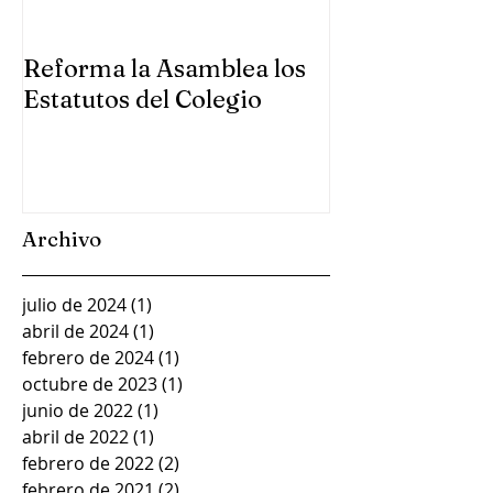
Reforma la Asamblea los
Se reúne la A
Estatutos del Colegio
Colegio en Gu
Archivo
julio de 2024
(1)
1 entrada
abril de 2024
(1)
1 entrada
febrero de 2024
(1)
1 entrada
octubre de 2023
(1)
1 entrada
junio de 2022
(1)
1 entrada
abril de 2022
(1)
1 entrada
febrero de 2022
(2)
2 entradas
febrero de 2021
(2)
2 entradas