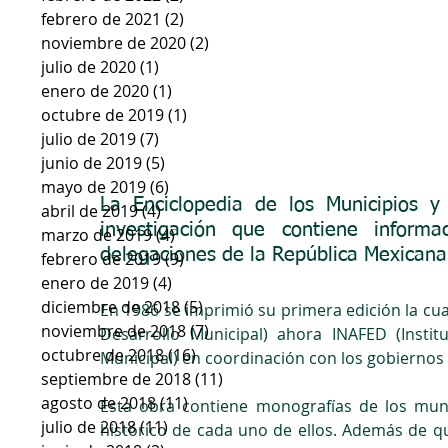
febrero de 2021
(2)
2 entradas
noviembre de 2020
(2)
2 entradas
julio de 2020
(1)
1 entrada
enero de 2020
(1)
1 entrada
octubre de 2019
(1)
1 entrada
julio de 2019
(7)
7 entradas
junio de 2019
(5)
5 entradas
mayo de 2019
(6)
6 entradas
La Enciclopedia de los Municipios 
abril de 2019
(4)
4 entradas
investigación que contiene inform
marzo de 2019
(4)
4 entradas
delegaciones de la República Mexicana
febrero de 2019
(9)
9 entradas
enero de 2019
(4)
4 entradas
diciembre de 2018
(5)
5 entradas
En 1986 se imprimió su primera edición la cua
noviembre de 2018
(7)
7 entradas
Desarrollo Municipal) ahora INAFED (Instit
octubre de 2018
(16)
16 entradas
Municipal) en coordinación con los gobiernos 
septiembre de 2018
(11)
11 entradas
agosto de 2018
(11)
11 entradas
Esta obra contiene monografías de los mun
julio de 2018
(11)
11 entradas
histórico de cada uno de ellos. Además de qu