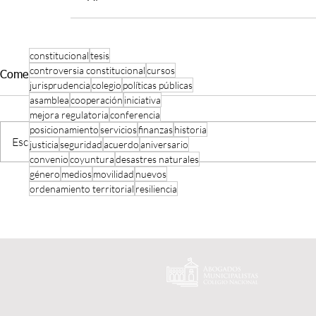
constitucional
tesis
controversia constitucional
cursos
Comentarios
jurisprudencia
colegio
políticas públicas
asamblea
cooperación
iniciativa
mejora regulatoria
conferencia
posicionamiento
servicios
finanzas
historia
Escribir un comentario...
justicia
seguridad
acuerdo
aniversario
convenio
coyuntura
desastres naturales
género
medios
movilidad
nuevos
ordenamiento territorial
resiliencia