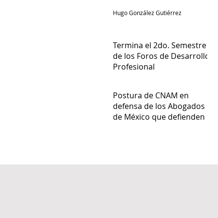
Hugo González Gutiérrez
Termina el 2do. Semestre
de los Foros de Desarrollo
Profesional
Admin
Postura de CNAM en
defensa de los Abogados
de México que defienden a
empresas del Sector
Admin
Energético
4 Colegio Nacional de Abogados Municipalistas