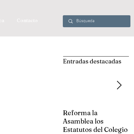
ca
Contacto
Entradas destacadas
Reforma la
S
Asamblea los
d
Estatutos del Colegio
G