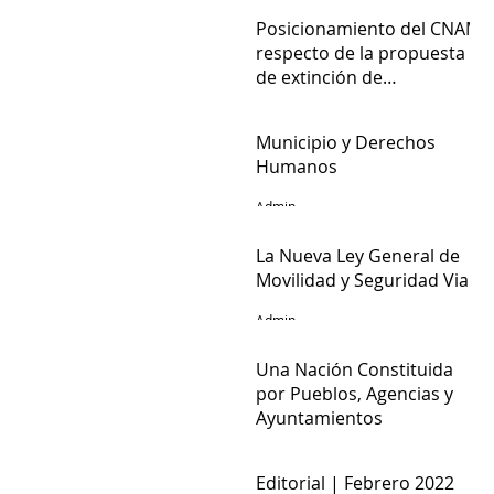
Admin
Posicionamiento del CNAM
respecto de la propuesta
de extinción de
fideicomisos del Poder
Admin
Judicial de la Federación
Municipio y Derechos
Humanos
Admin
La Nueva Ley General de
Movilidad y Seguridad Vial
Admin
Una Nación Constituida
por Pueblos, Agencias y
Ayuntamientos
Rafael Estrada Michel
Editorial | Febrero 2022