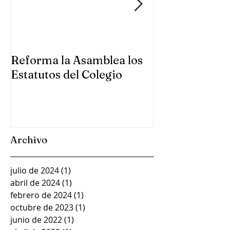
Reforma la Asamblea los
Se reúne la A
Estatutos del Colegio
Colegio en Gu
Archivo
julio de 2024
(1)
1 entrada
abril de 2024
(1)
1 entrada
febrero de 2024
(1)
1 entrada
octubre de 2023
(1)
1 entrada
junio de 2022
(1)
1 entrada