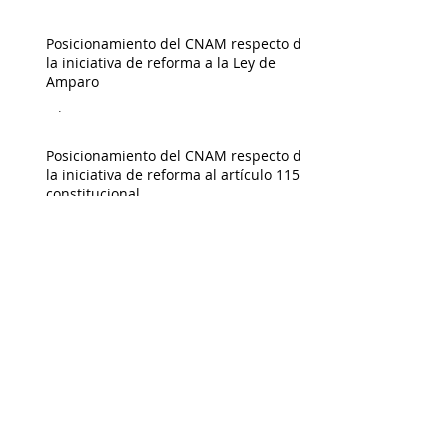
Admin
Posicionamiento del CNAM respecto de
la iniciativa de reforma a la Ley de
Amparo
Admin
Posicionamiento del CNAM respecto de
la iniciativa de reforma al artículo 115
constitucional
Admin
Posicionamiento del CNAM respecto de
la propuesta de extinción de
fideicomisos del Poder Judicial de la
Federación
Admin
Municipio y Derechos Humanos
Admin