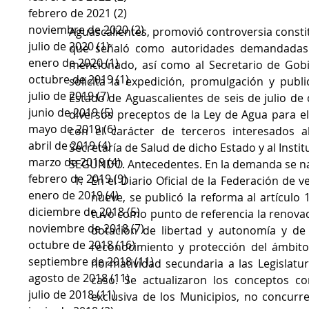
febrero de 2021
(2)
2 entradas
noviembre de 2020
(2)
2 entradas
Aguascalientes, promovió controversia constit
julio de 2020
(1)
1 entrada
que señaló como autoridades demandadas a 
enero de 2020
(1)
1 entrada
mencionado, así como al Secretario de Gobie
octubre de 2019
(1)
1 entrada
solicita la expedición, promulgación y publi
julio de 2019
(7)
7 entradas
Estado de Aguascalientes de seis de julio de 
junio de 2019
(5)
5 entradas
diversos preceptos de la Ley de Agua para el
mayo de 2019
(6)
6 entradas
con el carácter de terceros interesados al
abril de 2019
(4)
4 entradas
Secretaría de Salud de dicho Estado y al Insti
marzo de 2019
(4)
4 entradas
SEGUNDO. Antecedentes. En la demanda se na
febrero de 2019
(9)
9 entradas
En el Diario Oficial de la Federación de 
enero de 2019
(4)
4 entradas
nueve, se publicó la reforma al artículo 
diciembre de 2018
(5)
5 entradas
tuvo como punto de referencia la renovació
noviembre de 2018
(7)
7 entradas
dotación de libertad y autonomía y de 
octubre de 2018
(16)
16 entradas
reconocimiento y protección del ámbito 
septiembre de 2018
(11)
11 entradas
normatividad secundaria a las Legislatur
agosto de 2018
(11)
11 entradas
caso. Se actualizaron los conceptos co
julio de 2018
(11)
11 entradas
exclusiva de los Municipios, no concurre