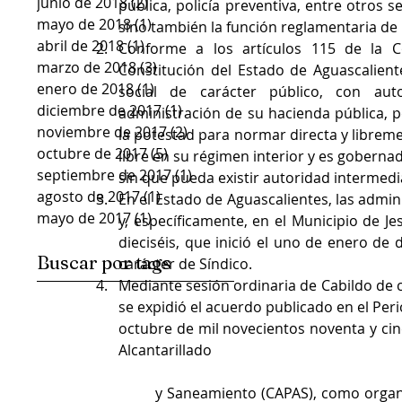
junio de 2018
(2)
2 entradas
pública, policía preventiva, entre otros 
mayo de 2018
(1)
1 entrada
sino también la función reglamentaria de 
abril de 2018
(1)
1 entrada
Conforme a los artículos 115 de la Co
marzo de 2018
(3)
3 entradas
Constitución del Estado de Aguascalientes,
enero de 2018
(1)
1 entrada
social de carácter público, con autor
diciembre de 2017
(1)
1 entrada
administración de su hacienda pública, pe
noviembre de 2017
(2)
2 entradas
la potestad para normar directa y libreme
octubre de 2017
(5)
5 entradas
libre en su régimen interior y es goberna
septiembre de 2017
(1)
1 entrada
sin que pueda existir autoridad intermedia
agosto de 2017
(1)
1 entrada
En el Estado de Aguascalientes, las admin
mayo de 2017
(1)
1 entrada
y, específicamente, en el Municipio de Je
dieciséis, que inició el uno de enero de 
Buscar por tags
carácter de Síndico.  
Mediante sesión ordinaria de Cabildo de c
se expidió el acuerdo publicado en el Peri
octubre de mil novecientos noventa y cinc
Alcantarillado
	y Saneamiento (CAPAS), como organismo descentralizado del Estado, con personalidad 