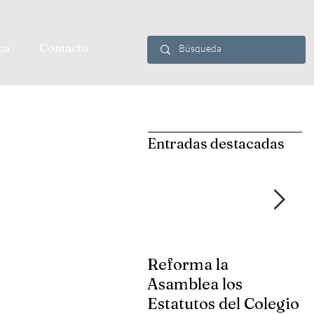
ca
Contacto
Entradas destacadas
Reforma la
S
Asamblea los
d
Estatutos del Colegio
G