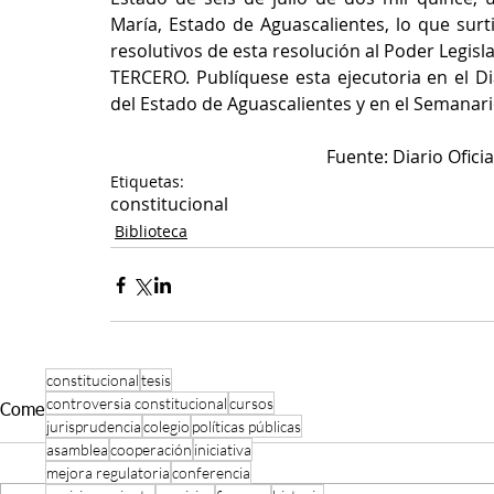
María, Estado de Aguascalientes, lo que surtir
resolutivos de esta resolución al Poder Legisl
TERCERO. Publíquese esta ejecutoria en el Diar
del Estado de Aguascalientes y en el Semanario
Fuente: Diario Ofici
Etiquetas:
constitucional
Biblioteca
constitucional
tesis
controversia constitucional
cursos
Comentarios
jurisprudencia
colegio
políticas públicas
asamblea
cooperación
iniciativa
mejora regulatoria
conferencia