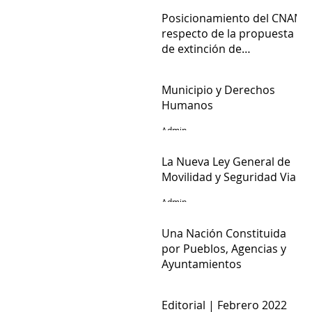
Admin
Posicionamiento del CNAM
respecto de la propuesta
de extinción de
fideicomisos del Poder
Admin
Judicial de la Federación
Municipio y Derechos
Humanos
Admin
La Nueva Ley General de
Movilidad y Seguridad Vial
Admin
Una Nación Constituida
por Pueblos, Agencias y
Ayuntamientos
Rafael Estrada Michel
Editorial | Febrero 2022