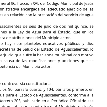
meral 96, fracción XVI, del Código Municipal de Jesús 
istrativa encargada del adecuado ejercicio de las 
s en relación con la prestación del servicio de agua 
ascalientes de seis de julio de dos mil quince, se 
ones a la Ley de Agua para el Estado, que en los 
a de atribuciones del Municipio actor.  
o hay siete planteles educativos públicos y diez 
cretaría de Salud del Estado de Aguascalientes, lo 
rjuicio que sufre la hacienda municipal con motivo 
a causa de las modificaciones y adiciones que se 
etencia del Municipio actor. 
 controversia constitucional.
los 96, párrafo cuarto, y 104, párrafos primero, en 
ua para el Estado de Aguascalientes, conforme a la 
creto 205, publicado en el Periódico Oficial de ese 
únicamente por cuanto hace al Municipio de Jesús 