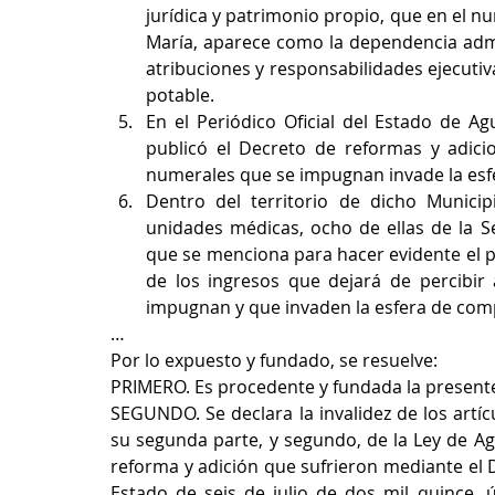
jurídica y patrimonio propio, que en el nu
María, aparece como la dependencia admin
atribuciones y responsabilidades ejecutiva
potable.  
En el Periódico Oficial del Estado de Agu
publicó el Decreto de reformas y adici
numerales que se impugnan invade la esfer
Dentro del territorio de dicho Municipi
unidades médicas, ocho de ellas de la Se
que se menciona para hacer evidente el pe
de los ingresos que dejará de percibir 
impugnan y que invaden la esfera de comp
…
Por lo expuesto y fundado, se resuelve:
PRIMERO. Es procedente y fundada la presente
SEGUNDO. Se declara la invalidez de los artícu
su segunda parte, y segundo, de la Ley de Ag
reforma y adición que sufrieron mediante el De
Estado de seis de julio de dos mil quince, 