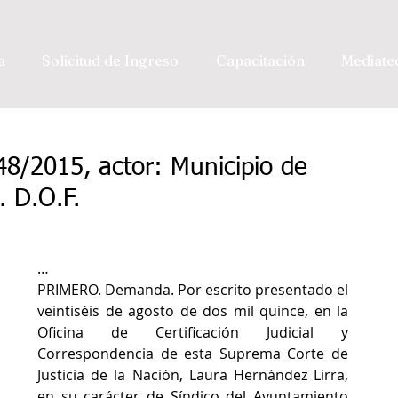
a
Solicitud de Ingreso
Capacitación
Mediate
48/2015, actor: Municipio de
. D.O.F.
…
PRIMERO. Demanda. Por escrito presentado el 
veintiséis de agosto de dos mil quince, en la 
Oficina de Certificación Judicial y 
Correspondencia de esta Suprema Corte de 
Justicia de la Nación, Laura Hernández Lirra, 
en su carácter de Síndico del Ayuntamiento 