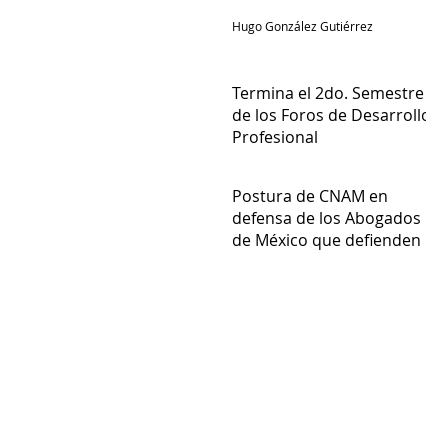
Hugo González Gutiérrez
Termina el 2do. Semestre
de los Foros de Desarrollo
Profesional
Admin
Postura de CNAM en
defensa de los Abogados
de México que defienden a
empresas del Sector
Admin
Energético